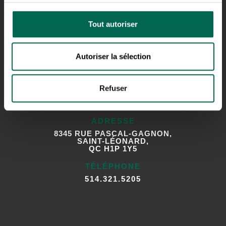
TÉLÉPHONE
Tout autoriser
819.822.1677
Autoriser la sélection
Refuser
SAINT-LÉONARD
ADRESSE
8345 RUE PASCAL-GAGNON,
SAINT-LÉONARD,
QC H1P 1Y5
TÉLÉPHONE
514.321.5205