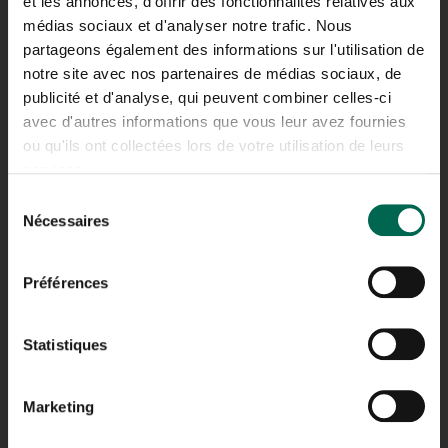
et les annonces, d'offrir des fonctionnalités relatives aux
SAINT-HUBERT
médias sociaux et d'analyser notre trafic. Nous
partageons également des informations sur l'utilisation de
notre site avec nos partenaires de médias sociaux, de
ADRESSE
publicité et d'analyse, qui peuvent combiner celles-ci
4865 BOUL SIR-WILFRID-LAURIER,
SAINT-HUBERT,
avec d'autres informations que vous leur avez fournies
QC J3Y 3X5
ou qu'ils ont collectées lors de votre utilisation de leurs
TÉLÉPHONE
services.
514.481.0451
Sélection
Nécessaires
du
consentement
Préférences
SHERBROOKE
Statistiques
ADRESSE
Marketing
3420A 12E AVENUE NORD,
SHERBROOKE,
QC J1H 5H3