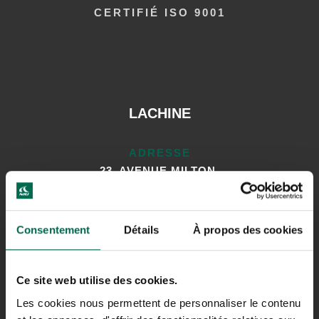
CERTIFIÉ ISO 9001
LACHINE
ADRESSE
23, AVENUE MILTON,
LACHINE (QUÉBEC)
H8R 1K6
TÉLÉPHONE
Consentement
Détails
À propos des cookies
514.481.0451
Ce site web utilise des cookies.
Les cookies nous permettent de personnaliser le contenu