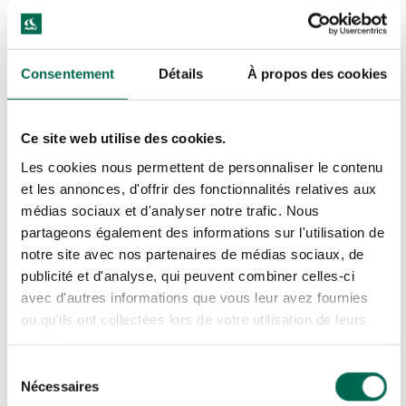
JEAN-NICOLAS GAREAU
DIRECTEUR OPÉRATIONS DÉNEIGEMENT
Consentement
Détails
À propos des cookies
ANDRÉANNE JOLY
Ce site web utilise des cookies.
VICE-PRÉSIDENTE FINANCES
Les cookies nous permettent de personnaliser le contenu
et les annonces, d'offrir des fonctionnalités relatives aux
OLIVIER LAURIN
médias sociaux et d'analyser notre trafic. Nous
partageons également des informations sur l'utilisation de
DIRECTEUR PROJETS GÉNIE CIVIL
notre site avec nos partenaires de médias sociaux, de
publicité et d'analyse, qui peuvent combiner celles-ci
avec d'autres informations que vous leur avez fournies
SERGE PERREAULT
ou qu'ils ont collectées lors de votre utilisation de leurs
DIRECTEUR PROJETS SPÉCIAUX SYSTÈMES URBAINS
services.
Sélection
NRJ
Nécessaires
du