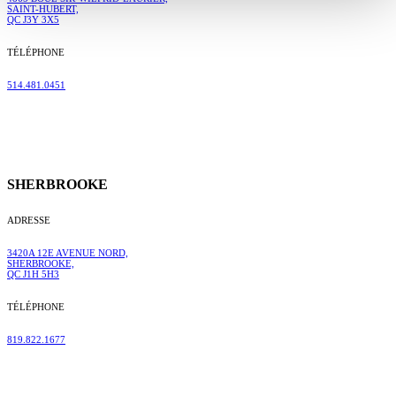
SAINT-HUBERT,
QC J3Y 3X5
TÉLÉPHONE
514.481.0451
SHERBROOKE
ADRESSE
3420A 12E AVENUE NORD,
SHERBROOKE,
QC J1H 5H3
TÉLÉPHONE
819.822.1677