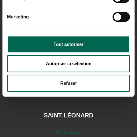
Marketing
SHERBROOKE
ADRESSE
Tout autoriser
3420A 12E AVENUE NORD,
SHERBROOKE,
QC J1H 5H3
Autoriser la sélection
TÉLÉPHONE
819.822.1677
Refuser
SAINT-LÉONARD
ADRESSE