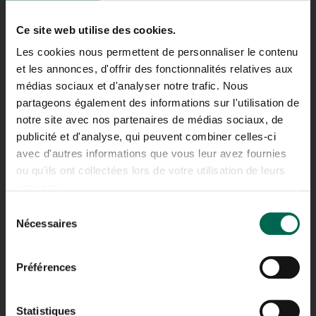
H8R 1K6
Ce site web utilise des cookies.
TÉLÉPHONE
Les cookies nous permettent de personnaliser le contenu
514.481.0451
et les annonces, d'offrir des fonctionnalités relatives aux
médias sociaux et d'analyser notre trafic. Nous
partageons également des informations sur l'utilisation de
notre site avec nos partenaires de médias sociaux, de
publicité et d'analyse, qui peuvent combiner celles-ci
SAINT-HUBERT
avec d'autres informations que vous leur avez fournies
ou qu'ils ont collectées lors de votre utilisation de leurs
services.
ADRESSE
4865 BOUL SIR-WILFRID-LAURIER,
Sélection
SAINT-HUBERT,
Nécessaires
du
QC J3Y 3X5
consentement
TÉLÉPHONE
Préférences
514.481.0451
Statistiques