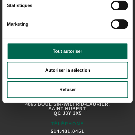
ADRESSE
Statistiques
23, AVENUE MILTON,
LACHINE (QUÉBEC)
H8R 1K6
Marketing
TÉLÉPHONE
514.481.0451
Tout autoriser
Autoriser la sélection
SAINT-HUBERT
Refuser
ADRESSE
4865 BOUL SIR-WILFRID-LAURIER,
SAINT-HUBERT,
QC J3Y 3X5
TÉLÉPHONE
514.481.0451