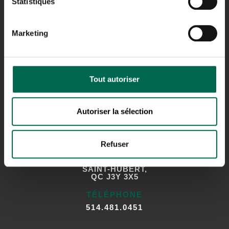
Statistiques
23, AVENUE MILTON,
LACHINE (QUÉBEC)
H8R 1K6
Marketing
TÉLÉPHONE
514.481.0451
Tout autoriser
Autoriser la sélection
SAINT-HUBERT
Refuser
ADRESSE
4865 BOUL SIR-WILFRID-LAURIER,
SAINT-HUBERT,
QC J3Y 3X5
TÉLÉPHONE
514.481.0451