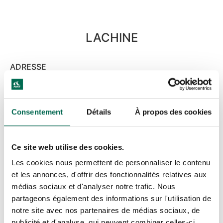
LACHINE
ADRESSE
23, AVENUE MILTON,
LACHINE (QUÉBEC)
H8R 1K6
Consentement
Détails
À propos des cookies
TÉLÉPHONE
514.481.0451
Ce site web utilise des cookies.
Les cookies nous permettent de personnaliser le contenu
et les annonces, d'offrir des fonctionnalités relatives aux
médias sociaux et d'analyser notre trafic. Nous
SAINT-HUBERT
partageons également des informations sur l'utilisation de
notre site avec nos partenaires de médias sociaux, de
publicité et d'analyse, qui peuvent combiner celles-ci