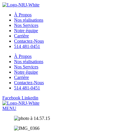
Aller
MENU
au
À Propos
contenu
Nos réalisations
Nos Services
Notre équipe
Carrière
Contactez-Nous
514 481-0451
À Propos
Nos réalisations
Nos Services
Notre équipe
Carrière
Contactez-Nous
514 481-0451
Facebook
Linkedin
MENU