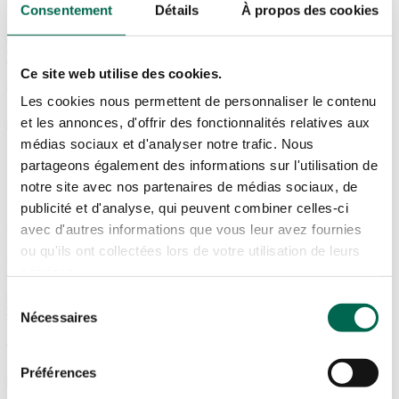
ADRESSE
Consentement
Détails
À propos des cookies
23, AVENUE MILTON,
LACHINE (QUÉBEC)
H8R 1K6
Ce site web utilise des cookies.
TÉLÉPHONE
Les cookies nous permettent de personnaliser le contenu
et les annonces, d'offrir des fonctionnalités relatives aux
514.481.0451
médias sociaux et d'analyser notre trafic. Nous
partageons également des informations sur l'utilisation de
notre site avec nos partenaires de médias sociaux, de
publicité et d'analyse, qui peuvent combiner celles-ci
SAINT-HUBERT
avec d'autres informations que vous leur avez fournies
ou qu'ils ont collectées lors de votre utilisation de leurs
ADRESSE
services.
4865 BOUL SIR-WILFRID-LAURIER,
Sélection
SAINT-HUBERT,
QC J3Y 3X5
Nécessaires
du
consentement
TÉLÉPHONE
Préférences
514.481.0451