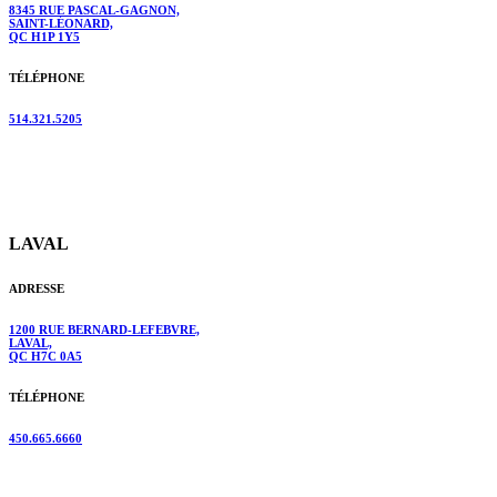
8345 RUE PASCAL-GAGNON,
SAINT-LÉONARD,
QC H1P 1Y5
TÉLÉPHONE
514.321.5205
LAVAL
ADRESSE
1200 RUE BERNARD-LEFEBVRE,
LAVAL,
QC H7C 0A5
TÉLÉPHONE
450.665.6660