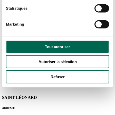
Statistiques
SHERBROOKE
Marketing
ADRESSE
3420A 12E AVENUE NORD,
Tout autoriser
SHERBROOKE,
QC J1H 5H3
TÉLÉPHONE
Autoriser la sélection
819.822.1677
Refuser
SAINT-LÉONARD
ADRESSE