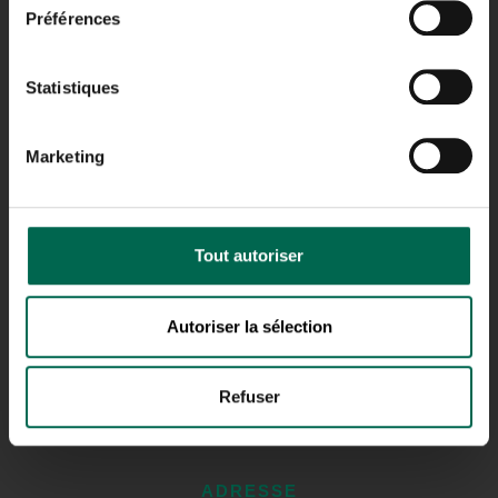
Préférences
LACHINE
Statistiques
ADRESSE
Marketing
23, AVENUE MILTON,
LACHINE (QUÉBEC)
H8R 1K6
TÉLÉPHONE
Tout autoriser
514.481.0451
Autoriser la sélection
Refuser
SAINT-HUBERT
ADRESSE