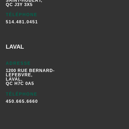
SAINT-HUBERT,
QC J3Y 3X5
TÉLÉPHONE
514.481.0451
LAVAL
ADRESSE
1200 RUE BERNARD-
LEFEBVRE,
LAVAL,
QC H7C 0A5
TÉLÉPHONE
450.665.6660