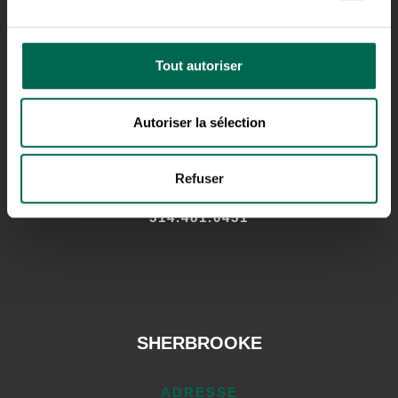
SAINT-HUBERT
Tout autoriser
ADRESSE
Autoriser la sélection
4865 BOUL SIR-WILFRID-LAURIER,
SAINT-HUBERT,
QC J3Y 3X5
Refuser
TÉLÉPHONE
514.481.0451
SHERBROOKE
ADRESSE