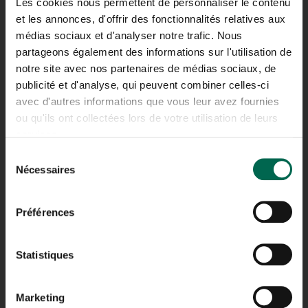
Les cookies nous permettent de personnaliser le contenu
et les annonces, d'offrir des fonctionnalités relatives aux
NRJ
médias sociaux et d'analyser notre trafic. Nous
CERTIFIÉ ISO 9001
partageons également des informations sur l'utilisation de
notre site avec nos partenaires de médias sociaux, de
publicité et d'analyse, qui peuvent combiner celles-ci
avec d'autres informations que vous leur avez fournies
ou qu'ils ont collectées lors de votre utilisation de leurs
services.
LACHINE
Sélection
Nécessaires
du
ADRESSE
consentement
23, AVENUE MILTON,
LACHINE (QUÉBEC)
Préférences
H8R 1K6
TÉLÉPHONE
Statistiques
514.481.0451
Marketing