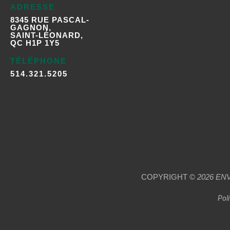
ADRESSE
8345 RUE PASCAL-
GAGNON,
SAINT-LÉONARD,
QC H1P 1Y5
TÉLÉPHONE
514.321.5205
COPYRIGHT ©
2026
EN
Poli