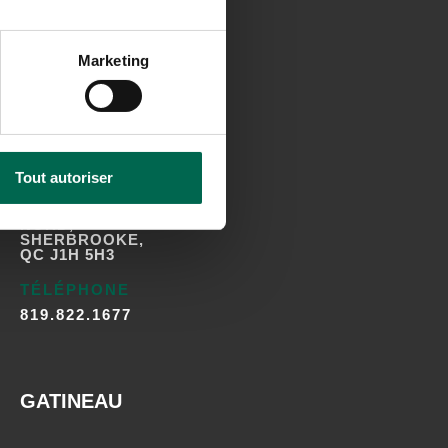
Marketing
SHERBROOKE
Tout autoriser
ADRESSE
3420A 12E AVENUE
NORD,
SHERBROOKE,
QC J1H 5H3
TÉLÉPHONE
819.822.1677
GATINEAU