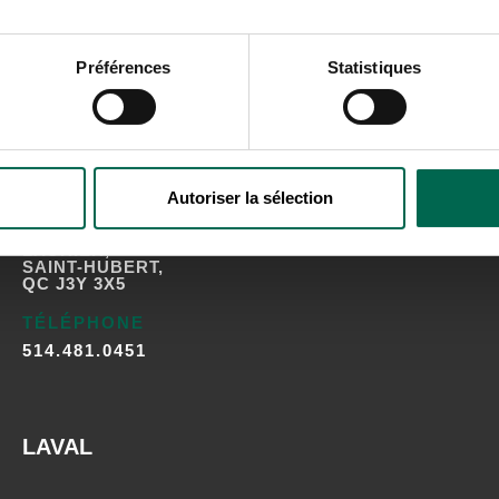
Préférences
Statistiques
SAINT-HUBERT
Autoriser la sélection
ADRESSE
4865 BOUL SIR-WILFRID-
LAURIER,
SAINT-HUBERT,
QC J3Y 3X5
TÉLÉPHONE
514.481.0451
LAVAL