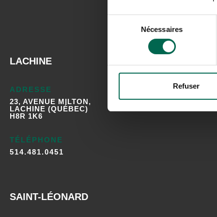
Sélection
Nécessaires
du
consentement
LACHINE
Refuser
ADRESSE
23, AVENUE MILTON,
LACHINE (QUÉBEC)
H8R 1K6
TÉLÉPHONE
514.481.0451
SAINT-LÉONARD