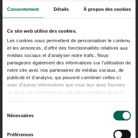
Consentement
Détails
À propos des cookies
SAINT-LÉONARD
Ce site web utilise des cookies.
ADRESSE
8345 RUE PASCAL-GAGNON,
Les cookies nous permettent de personnaliser le contenu
SAINT-LÉONARD,
QC H1P 1Y5
et les annonces, d'offrir des fonctionnalités relatives aux
médias sociaux et d'analyser notre trafic. Nous
TÉLÉPHONE
partageons également des informations sur l'utilisation de
514.321.5205
notre site avec nos partenaires de médias sociaux, de
publicité et d'analyse, qui peuvent combiner celles-ci
avec d'autres informations que vous leur avez fournies
ou qu'ils ont collectées lors de votre utilisation de leurs
services.
LAVAL
Sélection
Nécessaires
du
consentement
ADRESSE
1200 RUE BERNARD-LEFEBVRE,
Préférences