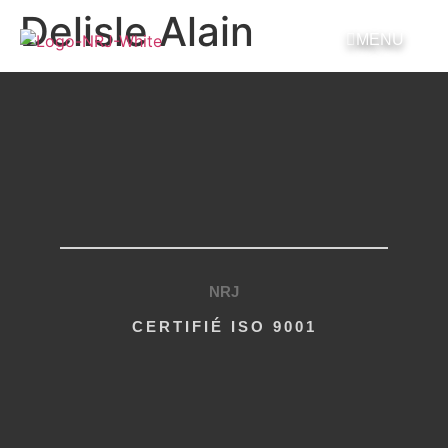
Delisle Alain
MENU
MENU
NRJ
CERTIFIÉ ISO 9001