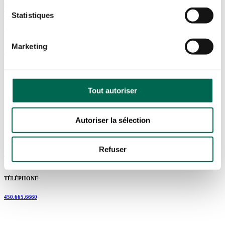
8345 RUE PASCAL-GAGNON,
SAINT-LÉONARD,
Statistiques
QC H1P 1Y5
TÉLÉPHONE
Marketing
514.321.5205
Tout autoriser
LAVAL
Autoriser la sélection
ADRESSE
1200 RUE BERNARD-LEFEBVRE,
Refuser
LAVAL,
QC H7C 0A5
TÉLÉPHONE
450.665.6660