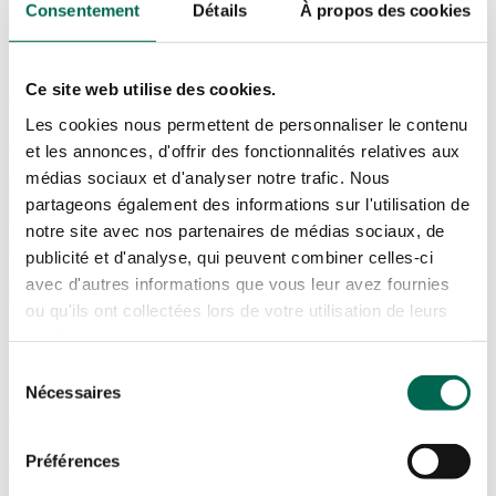
Consentement
Détails
À propos des cookies
Ce site web utilise des cookies.
SHERBROOKE
Les cookies nous permettent de personnaliser le contenu
ADRESSE
et les annonces, d'offrir des fonctionnalités relatives aux
médias sociaux et d'analyser notre trafic. Nous
3420A 12E AVENUE NORD,
SHERBROOKE,
partageons également des informations sur l'utilisation de
QC J1H 5H3
notre site avec nos partenaires de médias sociaux, de
TÉLÉPHONE
publicité et d'analyse, qui peuvent combiner celles-ci
avec d'autres informations que vous leur avez fournies
819.822.1677
ou qu'ils ont collectées lors de votre utilisation de leurs
services.
Sélection
Nécessaires
du
SAINT-LÉONARD
consentement
Préférences
ADRESSE